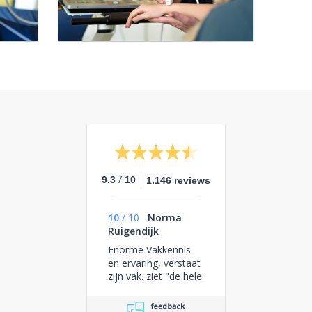
/
9.3
10
1.146 reviews
10
/
10
Norma
Ruigendijk
Enorme Vakkennis
en ervaring, verstaat
zijn vak. ziet "de hele
mens" en houdt daar
rekening mee, stelt