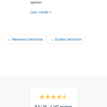
spieren
Lees verder »
←
Nieuwere berichten
→
Oudere berichten
/
9.3
10
1.147 reviews